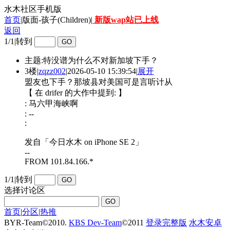
水木社区手机版
首页
|版面-孩子(Children)|
新版wap站已上线
返回
1/1
|
转到
主题:特没谱为什么不对新加坡下手？
3楼
|
zqzz002
|
2026-05-10 15:39:54
|
展开
盟友也下手？那坡县对美国可是言听计从
【 在 drifer 的大作中提到: 】
: 马六甲海峡啊
: --
:
发自「今日水木 on iPhone SE 2」
--
FROM 101.84.166.*
1/1
|
转到
选择讨论区
首页
|
分区
|
热推
BYR-Team
©
2010.
KBS Dev-Team
©
2011
登录完整版
水木安卓