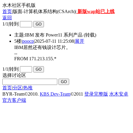
水木社区手机版
首页
|版面-计算机体系结构(CSArch)|
新版wap站已上线
返回
1/1
|
转到
主题:IBM 发布 Power11 系列产品 (转载)
5楼
|
poocp
|
2025-07-11 11:25:08
|
展开
IBM居然还有钱设计芯片。
--
FROM 171.213.155.*
1/1
|
转到
选择讨论区
首页
|
分区
|
热推
BYR-Team
©
2010.
KBS Dev-Team
©
2011
登录完整版
水木安卓
官方客户端