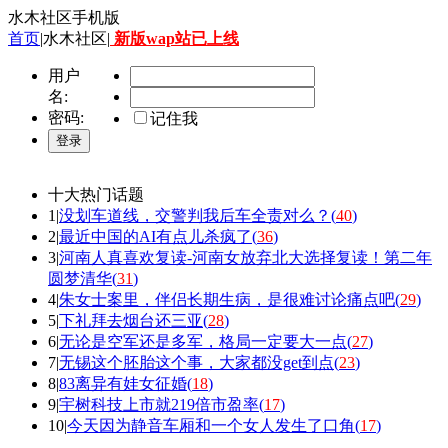
水木社区手机版
首页
|水木社区|
新版wap站已上线
用户
名:
密码:
记住我
十大热门话题
1|
没划车道线，交警判我后车全责对么？(
40
)
2|
最近中国的AI有点儿杀疯了(
36
)
3|
河南人真喜欢复读-河南女放弃北大选择复读！第二年
圆梦清华(
31
)
4|
朱女士案里，伴侣长期生病，是很难讨论痛点吧(
29
)
5|
下礼拜去烟台还三亚(
28
)
6|
无论是空军还是多军，格局一定要大一点(
27
)
7|
无锡这个胚胎这个事，大家都没get到点(
23
)
8|
83离异有娃女征婚(
18
)
9|
宇树科技上市就219倍市盈率(
17
)
10|
今天因为静音车厢和一个女人发生了口角(
17
)