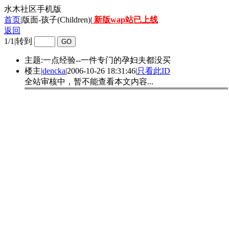
水木社区手机版
首页
|版面-孩子(Children)|
新版wap站已上线
返回
1/1
|
转到
主题:一点经验--一件专门的孕妇夫都没买
楼主
|
dencka
|
2006-10-26 18:31:46
|
只看此ID
全站审核中，暂不能查看本文内容...