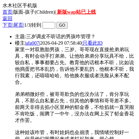
水木社区手机版
首页
|版面-孩子(Children)|
新版wap站已上线
返回
下页
|
尾页
|
1/3
|
转到
主题:三岁调皮不听话的男孩咋管理？
楼主
|
afa007
|
2026-04-29 07:58:40
|
只看此ID
家里一对双胞胎男孩，三岁。哥哥现在直接抢弟弟玩
具，有时会动手打弟弟。让他给弟弟分享玩具不给，比
较自私，事事都要占先。教育他的话根本不听，比如说
他捣蛋把书本乱扔，告诉他不要乱扔，他根本不听，我
行我素，还嘻嘻哈哈。给他换衣服或者洗脸从来不配
合。
弟弟稍微好些，被哥哥欺负的也没办法了，肯分享玩
具，不那么自私要占先，但其他的事情和哥哥差不多。
前两天非得去掐小区里种的郁金香，不给掐就一直哭闹
不肯吃饭，闹腾了一中午，没办法在网上买了郁金香花
才作罢。
这种娃该咋管，有时娃妈也会崩溃，我情绪控制好一
些，但是他们闹腾起来或者打起架来，很心烦。