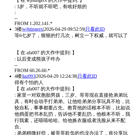
【 在 wjhtingerx 的大作中提到: 】
: 3岁，不听就不听吧，有啥好烦的
:
--
FROM 1.202.141.*
3楼
|
wjhtingerx
|
2026-04-29 09:52:59
|
只看此ID
等6七岁了，狠狠的打几次，树立一下权威，就可以了
【 在 afa007 的大作中提到: 】
: 以后变成熊孩子咋办
--
FROM 60.26.60.*
4楼
|
laz093
|
2026-04-29 12:24:38
|
只看此ID
得有个怕的人
【 在 afa007 的大作中提到: 】
: 家里一对双胞胎男孩，三岁。哥哥现在直接抢弟弟玩
具，有时会动手打弟弟。让他给弟弟分享玩具不给，比
较自私，事事都要占先。教育他的话根本不听，比如说
他捣蛋把书本乱扔，告诉他不要乱扔，他根本不听，我
行我素，还嘻嘻哈哈。给他换衣服或者洗脸从来不配
合。
: 弟弟稍微好些，被哥哥欺负的也没办法了，肯分享玩