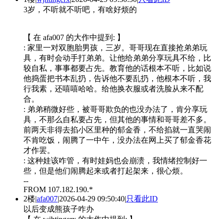
3岁，不听就不听吧，有啥好烦的
【 在 afa007 的大作中提到: 】
: 家里一对双胞胎男孩，三岁。哥哥现在直接抢弟弟玩
具，有时会动手打弟弟。让他给弟弟分享玩具不给，比
较自私，事事都要占先。教育他的话根本不听，比如说
他捣蛋把书本乱扔，告诉他不要乱扔，他根本不听，我
行我素，还嘻嘻哈哈。给他换衣服或者洗脸从来不配
合。
: 弟弟稍微好些，被哥哥欺负的也没办法了，肯分享玩
具，不那么自私要占先，但其他的事情和哥哥差不多。
前两天非得去掐小区里种的郁金香，不给掐就一直哭闹
不肯吃饭，闹腾了一中午，没办法在网上买了郁金香花
才作罢。
: 这种娃该咋管，有时娃妈也会崩溃，我情绪控制好一
些，但是他们闹腾起来或者打起架来，很心烦。
--
FROM 107.182.190.*
2楼
|
afa007
|
2026-04-29 09:50:40
|
只看此ID
以后变成熊孩子咋办