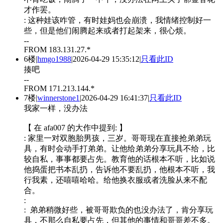
才作罢。
: 这种娃该咋管，有时娃妈也会崩溃，我情绪控制好一
些，但是他们闹腾起来或者打起架来，很心烦。
--
FROM 183.131.27.*
6楼
|
hmgo1988
|
2026-04-29 15:35:12
|
只看此ID
揍吧
--
FROM 171.213.144.*
7楼
|
winnerstone1
|
2026-04-29 16:41:37
|
只看此ID
我家一样，没办法
【 在 afa007 的大作中提到: 】
: 家里一对双胞胎男孩，三岁。哥哥现在直接抢弟弟玩
具，有时会动手打弟弟。让他给弟弟分享玩具不给，比
较自私，事事都要占先。教育他的话根本不听，比如说
他捣蛋把书本乱扔，告诉他不要乱扔，他根本不听，我
行我素，还嘻嘻哈哈。给他换衣服或者洗脸从来不配
合。
:
: 弟弟稍微好些，被哥哥欺负的也没办法了，肯分享玩
具，不那么自私要占先，但其他的事情和哥哥差不多。