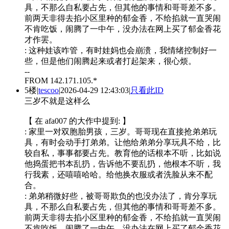
具，不那么自私要占先，但其他的事情和哥哥差不多。
前两天非得去掐小区里种的郁金香，不给掐就一直哭闹
不肯吃饭，闹腾了一中午，没办法在网上买了郁金香花
才作罢。
: 这种娃该咋管，有时娃妈也会崩溃，我情绪控制好一
些，但是他们闹腾起来或者打起架来，很心烦。
--
FROM 142.171.105.*
5楼
|
tescoo
|
2026-04-29 12:43:03
|
只看此ID
三岁不就是这样么
【 在 afa007 的大作中提到: 】
: 家里一对双胞胎男孩，三岁。哥哥现在直接抢弟弟玩
具，有时会动手打弟弟。让他给弟弟分享玩具不给，比
较自私，事事都要占先。教育他的话根本不听，比如说
他捣蛋把书本乱扔，告诉他不要乱扔，他根本不听，我
行我素，还嘻嘻哈哈。给他换衣服或者洗脸从来不配
合。
: 弟弟稍微好些，被哥哥欺负的也没办法了，肯分享玩
具，不那么自私要占先，但其他的事情和哥哥差不多。
前两天非得去掐小区里种的郁金香，不给掐就一直哭闹
不肯吃饭，闹腾了一中午，没办法在网上买了郁金香花