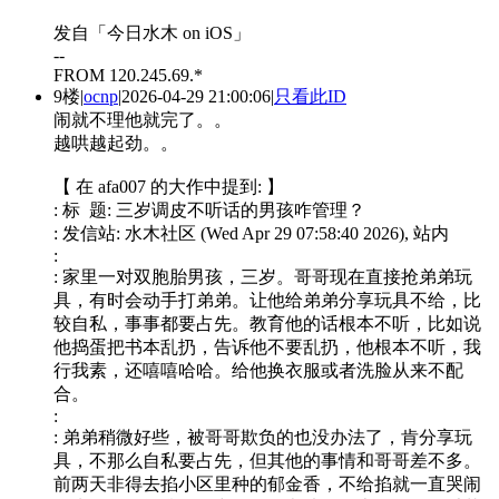
发自「今日水木 on iOS」
--
FROM 120.245.69.*
9楼
|
ocnp
|
2026-04-29 21:00:06
|
只看此ID
闹就不理他就完了。。
越哄越起劲。。
【 在 afa007 的大作中提到: 】
: 标 题: 三岁调皮不听话的男孩咋管理？
: 发信站: 水木社区 (Wed Apr 29 07:58:40 2026), 站内
:
: 家里一对双胞胎男孩，三岁。哥哥现在直接抢弟弟玩
具，有时会动手打弟弟。让他给弟弟分享玩具不给，比
较自私，事事都要占先。教育他的话根本不听，比如说
他捣蛋把书本乱扔，告诉他不要乱扔，他根本不听，我
行我素，还嘻嘻哈哈。给他换衣服或者洗脸从来不配
合。
:
: 弟弟稍微好些，被哥哥欺负的也没办法了，肯分享玩
具，不那么自私要占先，但其他的事情和哥哥差不多。
前两天非得去掐小区里种的郁金香，不给掐就一直哭闹