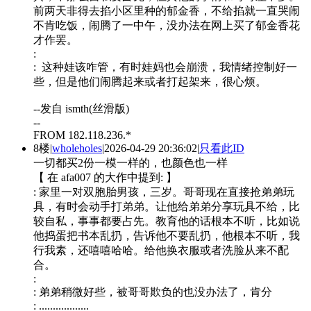
前两天非得去掐小区里种的郁金香，不给掐就一直哭闹
不肯吃饭，闹腾了一中午，没办法在网上买了郁金香花
才作罢。
:
: 这种娃该咋管，有时娃妈也会崩溃，我情绪控制好一
些，但是他们闹腾起来或者打起架来，很心烦。
--发自 ismth(丝滑版)
--
FROM 182.118.236.*
8楼
|
wholeholes
|
2026-04-29 20:36:02
|
只看此ID
一切都买2份一模一样的，也颜色也一样
【 在 afa007 的大作中提到: 】
: 家里一对双胞胎男孩，三岁。哥哥现在直接抢弟弟玩
具，有时会动手打弟弟。让他给弟弟分享玩具不给，比
较自私，事事都要占先。教育他的话根本不听，比如说
他捣蛋把书本乱扔，告诉他不要乱扔，他根本不听，我
行我素，还嘻嘻哈哈。给他换衣服或者洗脸从来不配
合。
:
: 弟弟稍微好些，被哥哥欺负的也没办法了，肯分
: ..................