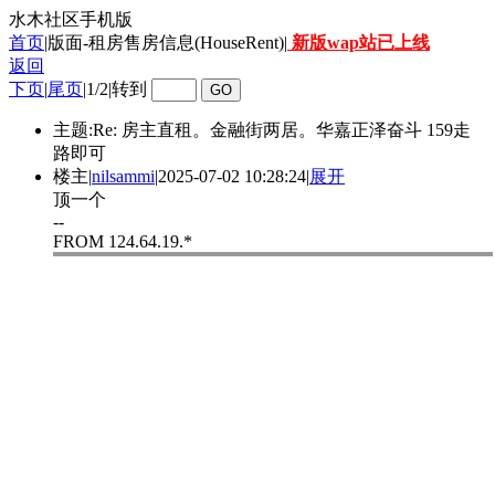
水木社区手机版
首页
|版面-租房售房信息(HouseRent)|
新版wap站已上线
返回
下页
|
尾页
|
1/2
|
转到
主题:Re: 房主直租。金融街两居。华嘉正泽奋斗 159走
路即可
楼主
|
nilsammi
|
2025-07-02 10:28:24
|
展开
顶一个
--
FROM 124.64.19.*