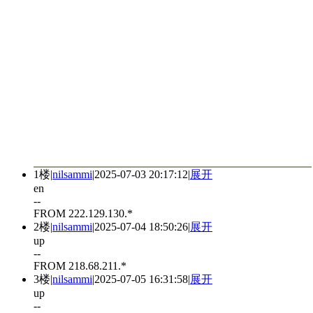
1楼
|
nilsammi
|
2025-07-03 20:17:12
|
展开
en
--
FROM 222.129.130.*
2楼
|
nilsammi
|
2025-07-04 18:50:26
|
展开
up
--
FROM 218.68.211.*
3楼
|
nilsammi
|
2025-07-05 16:31:58
|
展开
up
--