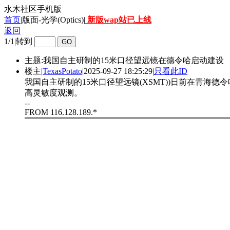
水木社区手机版
首页
|版面-光学(Optics)|
新版wap站已上线
返回
1/1
|
转到
主题:我国自主研制的15米口径望远镜在德令哈启动建设
楼主
|
TexasPotato
|
2025-09-27 18:25:29
|
只看此ID
我国自主研制的15米口径望远镜(XSMT))日前在青
高灵敏度观测。
--
FROM 116.128.189.*