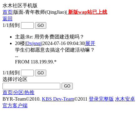
水木社区手机版
首页
|版面-青年教师(QingJiao)|
新版wap站已上线
返回
1/1
|
转到
主题:Re: 用劳务费团建违规吗？
20楼
|
Dxjsnqj
|
2024-07-16 09:04:30
|
展开
学生们都愿意去搞这个团建活动嘛？
--
FROM 118.199.99.*
1/1
|
转到
选择讨论区
首页
|
分区
|
热推
BYR-Team
©
2010.
KBS Dev-Team
©
2011
登录完整版
水木安卓
官方客户端