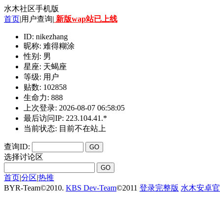
水木社区手机版
首页
|用户查询|
新版wap站已上线
ID: nikezhang
昵称: 难得糊涂
性别: 男
星座: 天蝎座
等级: 用户
贴数: 102858
生命力: 888
上次登录: 2026-08-07 06:58:05
最后访问IP: 223.104.41.*
当前状态: 目前不在站上
查询ID:
选择讨论区
首页
|
分区
|
热推
BYR-Team
©
2010.
KBS Dev-Team
©
2011
登录完整版
水木安卓官