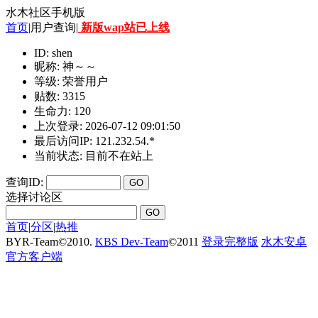
水木社区手机版
首页
|用户查询|
新版wap站已上线
ID: shen
昵称: 神～～
等级: 荣誉用户
贴数: 3315
生命力: 120
上次登录: 2026-07-12 09:01:50
最后访问IP: 121.232.54.*
当前状态: 目前不在站上
查询ID:
选择讨论区
首页
|
分区
|
热推
BYR-Team
©
2010.
KBS Dev-Team
©
2011
登录完整版
水木安卓
官方客户端