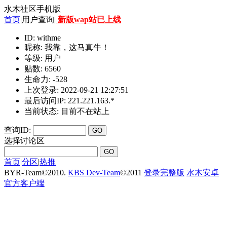
水木社区手机版
首页
|用户查询|
新版wap站已上线
ID: withme
昵称: 我靠，这马真牛！
等级: 用户
贴数: 6560
生命力: -528
上次登录: 2022-09-21 12:27:51
最后访问IP: 221.221.163.*
当前状态: 目前不在站上
查询ID:
选择讨论区
首页
|
分区
|
热推
BYR-Team
©
2010.
KBS Dev-Team
©
2011
登录完整版
水木安卓
官方客户端