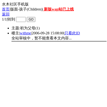
水木社区手机版
首页
|版面-孩子(Children)|
新版wap站已上线
返回
1/1
|
转到
主题:初为父母(1)
楼主
|
withme
|
2006-09-28 15:08:00
|
只看此ID
全站审核中，暂不能查看本文内容...