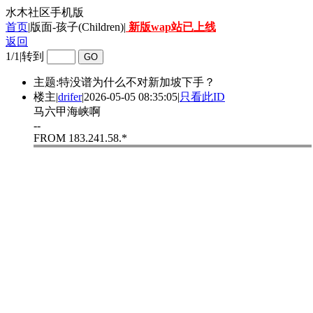
水木社区手机版
首页
|版面-孩子(Children)|
新版wap站已上线
返回
1/1
|
转到
主题:特没谱为什么不对新加坡下手？
楼主
|
drifer
|
2026-05-05 08:35:05
|
只看此ID
马六甲海峡啊
--
FROM 183.241.58.*