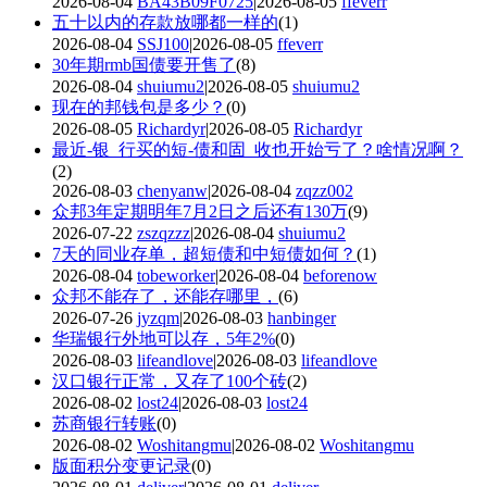
2026-08-04
BA43B09F0725
|2026-08-05
ffeverr
五十以内的存款放哪都一样的
(1)
2026-08-04
SSJ100
|2026-08-05
ffeverr
30年期rmb国债要开售了
(8)
2026-08-04
shuiumu2
|2026-08-05
shuiumu2
现在的邦钱包是多少？
(0)
2026-08-05
Richardyr
|2026-08-05
Richardyr
最近-银_行买的短-债和固_收也开始亏了？啥情况啊？
(2)
2026-08-03
chenyanw
|2026-08-04
zqzz002
众邦3年定期明年7月2日之后还有130万
(9)
2026-07-22
zszqzzz
|2026-08-04
shuiumu2
7天的同业存单，超短债和中短债如何？
(1)
2026-08-04
tobeworker
|2026-08-04
beforenow
众邦不能存了，还能存哪里，
(6)
2026-07-26
jyzqm
|2026-08-03
hanbinger
华瑞银行外地可以存，5年2%
(0)
2026-08-03
lifeandlove
|2026-08-03
lifeandlove
汉口银行正常，又存了100个砖
(2)
2026-08-02
lost24
|2026-08-03
lost24
苏商银行转账
(0)
2026-08-02
Woshitangmu
|2026-08-02
Woshitangmu
版面积分变更记录
(0)