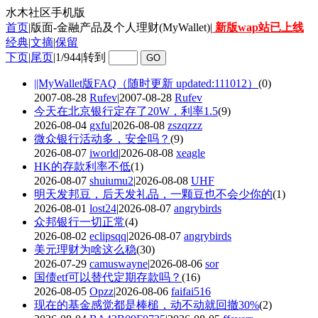
水木社区手机版
首页
|版面-金融产品及个人理财(MyWallet)|
新版wap站已上线
经典
|
文摘
|
保留
下页
|
尾页
|
1/944
|
转到
||MyWallet版FAQ（随时更新 updated:111012）
(0)
2007-08-28
Rufev
|2007-08-28
Rufev
今天在北京银行定存了20W，利率1.5
(9)
2026-08-04
gxfu
|2026-08-08
zszqzzz
微众银行活动多，安全吗？
(9)
2026-08-07
iworld
|2026-08-08
xeagle
HK的存款利率不低
(1)
2026-08-07
shuiumu2
|2026-08-08
UHF
明天发邦豆，后天发礼品，一颗豆也不会少你的
(1)
2026-08-01
lost24
|2026-08-07
angrybirds
众邦银行一切正常
(4)
2026-08-02
eclipsqq
|2026-08-07
angrybirds
美元理财为啥这么稳
(30)
2026-07-29
camuswayne
|2026-08-06
sor
国债etf可以替代定期存款吗？
(16)
2026-08-05
Opzz
|2026-08-06
faifai516
现在的基金感觉都是棒槌，动不动就回撤30%
(2)