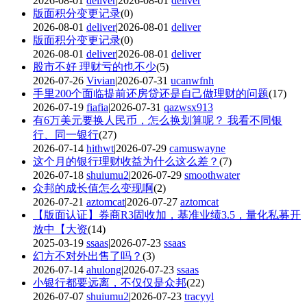
2026-08-01
deliver
|2026-08-01
deliver
版面积分变更记录
(0)
2026-08-01
deliver
|2026-08-01
deliver
版面积分变更记录
(0)
2026-08-01
deliver
|2026-08-01
deliver
股市不好 理财亏的也不少
(5)
2026-07-26
Vivian
|2026-07-31
ucanwfnh
手里200个面临提前还房贷还是自己做理财的问题
(17)
2026-07-19
fiafia
|2026-07-31
qazwsx913
有6万美元要换人民币，怎么换划算呢？ 我看不同银
行、同一银行
(27)
2026-07-14
hithwt
|2026-07-29
camuswayne
这个月的银行理财收益为什么这么差？
(7)
2026-07-18
shuiumu2
|2026-07-29
smoothwater
众邦的成长值怎么变现啊
(2)
2026-07-21
aztomcat
|2026-07-27
aztomcat
【版面认证】券商R3固收加，基准业绩3.5，量化私募开
放中【大资
(14)
2025-03-19
ssaas
|2026-07-23
ssaas
幻方不对外出售了吗？
(3)
2026-07-14
ahulong
|2026-07-23
ssaas
小银行都要远离，不仅仅是众邦
(22)
2026-07-07
shuiumu2
|2026-07-23
tracyyl